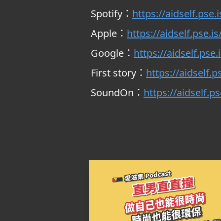
Spotify：
https://aidself.pse.i
Apple：
https://aidself.pse.is
Google：
https://aidself.pse
First story：
https://aidself.ps
SoundOn：
https://aidself.p