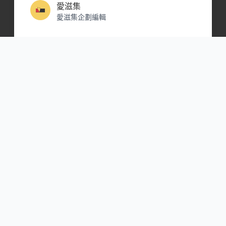
愛滋集
愛滋集企劃編輯
Copyright © 2021 Nulla Inc 版權所有
關於愛滋集
愛滋集介紹
聯絡我們
著作權聲明
隱私權政策
愛滋集相關
愛滋集擬人企劃