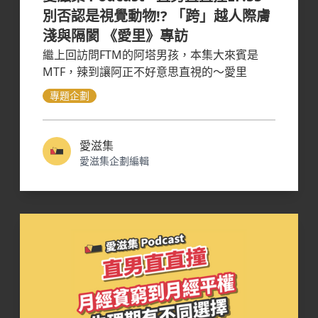
別否認是視覺動物!? 「跨」越人際膚
淺與隔閡 《愛里》專訪
繼上回訪問FTM的阿塔男孩，本集大來賓是
MTF，辣到讓阿正不好意思直視的～愛里
專題企劃
愛滋集
愛滋集企劃編輯