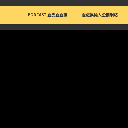
PODCAST 直男直直撞
愛滋集擬人企劃網站