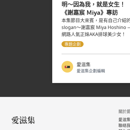
明～因為我，就是女生！
《謝嘉宸 Ｍiya》專訪
本集節目大來賓，是有自己介紹
slogan～謝嘉宸 Miya Hoshino 
網路人氣正妹AKA排球美少女！
專題企劃
愛滋集
愛滋集企劃編輯
關於
愛滋
聯絡