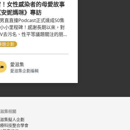
宙！女性感染者的母愛故事
《安妮媽咪》專訪
男直直撞Podcast正式達成50集
小小里程碑！感謝長期以來，對
IV去污名、性平等議題關注的朋友
的支持！在這特別的集數，很高
專題企劃
邀請到HIV女性感染者—安妮媽
，來和大家分享她的故事！
愛滋集
愛滋集企劃編輯
滋集相關
滋集擬人企劃
療科技整合學會