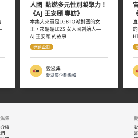
人國 點燃多元性別凝聚力！
《AJ 王安頤 專訪》
的
本集大來賓是LGBTQ派對圈的女
直
—
王，來聽聽LEZS 女人國創始人—
的
AJ 王安頤 的故事
H
們
專題企劃
興
咪
愛滋集
愛滋集企劃編輯
愛滋集
愛
集介紹
愛
我們
醫