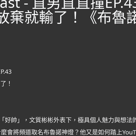
ast - 直男直直撞EP
但放棄就輸了！《布魯
P.43
輸了！
「好帥」，文質彬彬外表下，極具個人魅力與想法
為什麼會將頻道取名布魯諾神燈？他又是如何踏上YouT