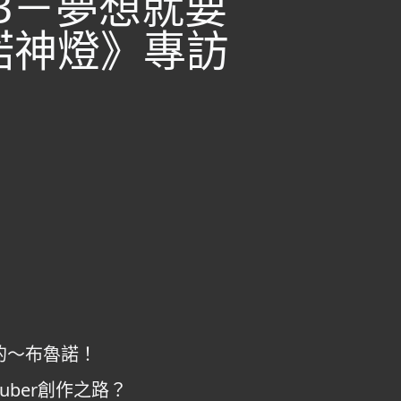
.43－夢想就要
諾神燈》專訪
的～布魯諾！
uber創作之路？