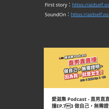
First story：
https://aidself.ps
SoundOn：
https://aidself.p
愛滋集 Podcast - 直男直
撞EP.73 做自己，無需證