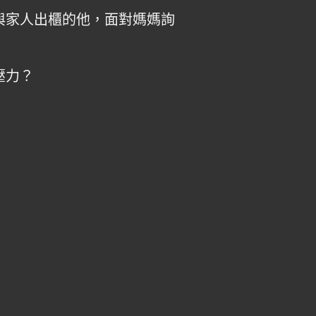
與家人出櫃的他，面對媽媽詢
壓力？