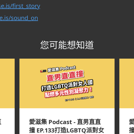
e.is/first_story
se.is/sound_on
您可能想知道
直
愛滋集 Podcast - 直男直直
愛
撞 EP.133打造LGBTQ派對女
撞